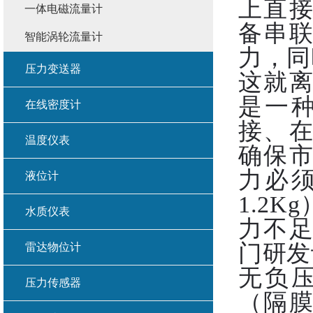
上直
一体电磁流量计
备串
智能涡轮流量计
力，同
压力变送器
这就
是一
在线密度计
接、
温度仪表
确保
力必
液位计
1.2
水质仪表
力不
门研发
雷达物位计
无负
压力传感器
（隔