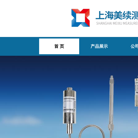
首 页
产品展示
公