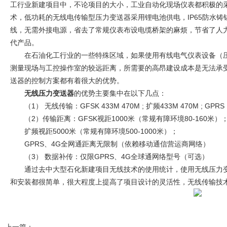
工行业新建项目中，不论项目的大小，工业自动化现场仪表都积极的
术，低功耗的无线电传输型压力变送器采用锂电池供电，IP65防水
线，无需外接电源，省去了常规仪表布设电缆桥架的麻烦，节省了人
代产品。
在石油化工行业的一些特殊区域，如果使用有线电气仪表设备（压
测量现场与工控操作室的较远距离，所需要的高昂建设成本是无法承
送器的控制方案都有着很大的优势。
无线压力变送器
的优势主要集中在以下几点：
（1） 无线传输：GFSK 433M 470M ; 扩频433M 470M ; GPRS
（2）传输距离：GFSK视距1000米（常规有障环境80-160米）
扩频视距5000米（常规有障环境500-1000米）；
GPRS、4G全网通距离无限制（依赖移动通信营运商网络）
（3） 数据补传：仅限GPRS、4G全球通网络型号（可选）
通过去中大型石化新建项目无线技术的使用统计，使用无线压力变
和安装都很简单，很大程度上提高了项目设计的灵活性，无线传输技