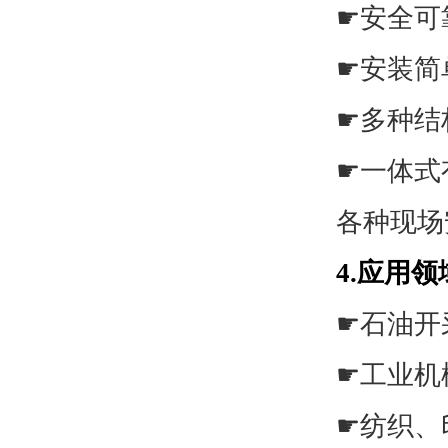
☛
安全可
☛
安装简
☛
多种结
☛
一体式
各种现场
4.应用领
☛
石油开
☛
工业机
☛
纺织、