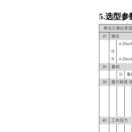
5.
选型参
单法兰液位变
10
输出
4-2
H
N
4-20
20
量程
D
量
30
膜片材质
40
工作压力