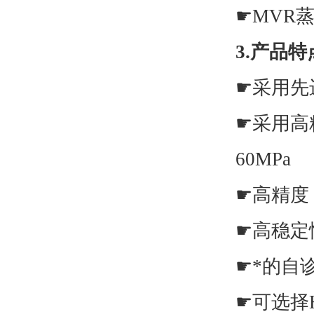
☛
MVR
3.产品特
☛
采用先
☛
采用高
60MPa
☛
高精度
☛
高稳定
☛
*的自
☛
可选择