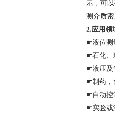
示，可以
测介质密
2.应用领
☛
液位测
☛
石化、
☛
液压及
☛
制药，
☛
自动控
☛实验或