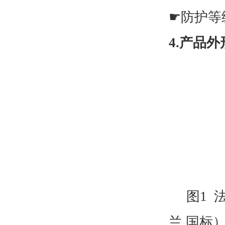
☛
防护等
4.产品外
图
1
兰 国标