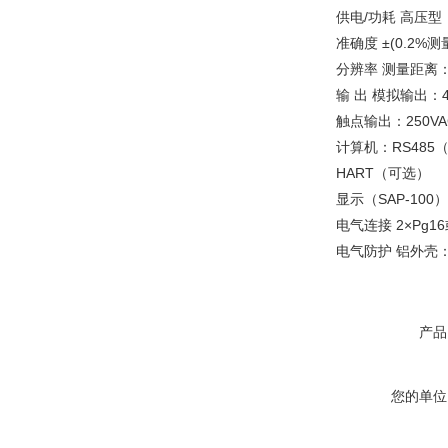
供电/功耗 高压型：8
准确度 ±(0.2%测
分辨率 测量距离：<2m
输 出 模拟输出：4～
触点输出：250VA
计算机：RS485
HART（可选）
显示（SAP-100
电气连接 2×Pg16
电气防护 铝外壳：Cl
产品
您的单位