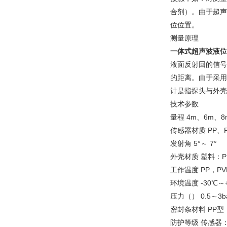
合剂）。由于超声
位位置。
测量原理
一体式超声波液位
液面反射回的信号
的距离。由于采用了
计是指探头与外壳
技术参数
量程 4m、6m、8
传感器材质 PP、PVD
发射角 5°～ 7°
外壳材质 塑料：P
工作温度 PP，PV
环境温度 -30℃～
压力（） 0.5～3bar
密封条材料 PP型：
防护等级 传感器：I