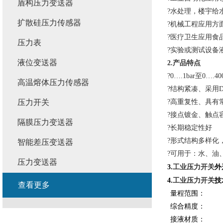
盾构压力变送器
?
水处理，楼宇给
扩散硅压力传感器
?
机械工程应用方
?
医疗卫生应用食
压力表
?
实验或测试设备
液位变送器
2.产品特点
：
?
0….1bar至0….
4
0
高温熔体压力传感器
?
结构紧凑
、
采用
压力开关
?
高重复性
、具有
?
接点镀金、触点
隔膜压力变送器
?
长期稳定性好
?
形式结构多样化
智能差压变送器
?
可用于：水、油
压力变送器
工业压力开关
3.
外
工业压力开关
4.
技
查看更多
量程范围：
综合精度：
接液材质：