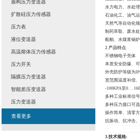
盾构压力变送器
水力电力
、
水处理
扩散硅压力传感器
石油化工
、
油气运
天然气等自动化领
压力表
制药萃取
、废水处
液位变送器
船舶
、
水煤浆锅炉
2.产品特点:
高温熔体压力传感器
不锈钢电子壳体
压力开关
本质安全防爆
、
可
外壳防护等级为IP
隔膜压力变送器
宽范围温度补偿、
-100KPA
至0….
16
智能差压变送器
多种工业标准信号
压力变送器
多种压力接口可选
操作简单
、
清零方
查看更多
抗振动
、
抗冲击
、
3.技术规格: